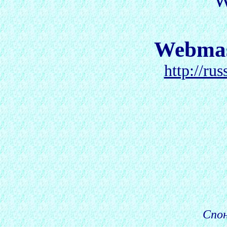
W
Webma
http://ru
Спо