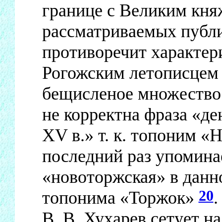
границе с Великим кн
рассматриваемых публ
противоречит характер
Рогожским летописцем п
бещисленое множество
не корректна фраза «де
XV в.» т. к. топоним «
последний раз упомина
«новоторжская» в данн
20
топонима «Торжок»
.
В. В. Хухарев сетует н