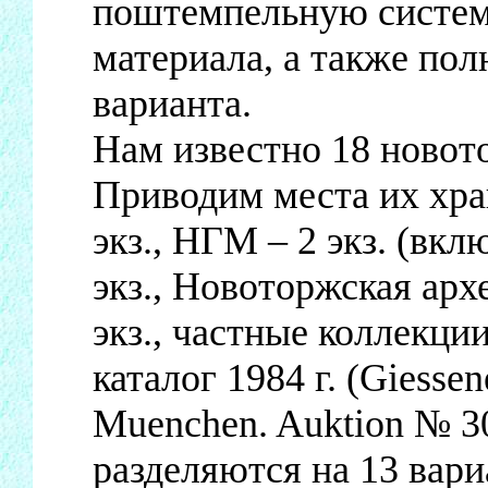
поштемпельную систем
материала, а также по
варианта.
Нам известно 18 новот
Приводим места их хран
экз., НГМ – 2 экз. (в
экз., Новоторжская арх
экз., частные коллекци
каталог 1984 г. (Giesse
Muenchen. Auktion № 30
разделяются на 13 вари