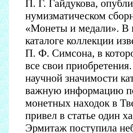
П. Г. Гайдукова, опубли
нумизматическом сбор
«Монеты и медали». В 
каталоге коллекции изв
П. Ф. Симсона, в кото
все свои приобретения.
научной значимости ка
важную информацию по
монетных находок в Тве
привел в статье один х
Эрмитаж поступила неб