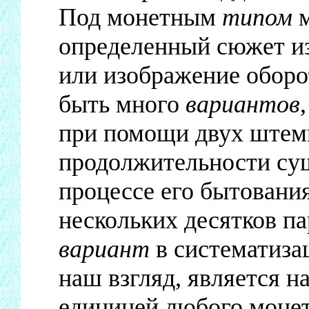
Под монетным
типом
м
определенный сюжет из
или изображение оборо
быть много
вариантов
при помощи двух штемп
продолжительности сущ
процессе его бытования
нескольких десятков п
вариант
в систематиза
наш взгляд, является 
единицей любого монет