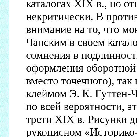
каталогах XIX в., но от
некритически. В проти
внимание на то, что мо
Чапским в своем катал
сомнения в подлинност
оформления оборотной
вместо точечного), так 
клеймом Э. К. Гуттен-Ч
по всей вероятности, э
трети XIX в. Рисунки д
рукописном «Историко