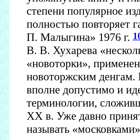
степени популярное изд
полностью повторяет 
1
П. Малыгина» 1976 г.
В. В. Хухарева «нескол
«новоторки», примене
новоторжским денгам. Н
вполне допустимо и ид
терминологии, сложивш
XX в. Уже давно приня
называть «московками»