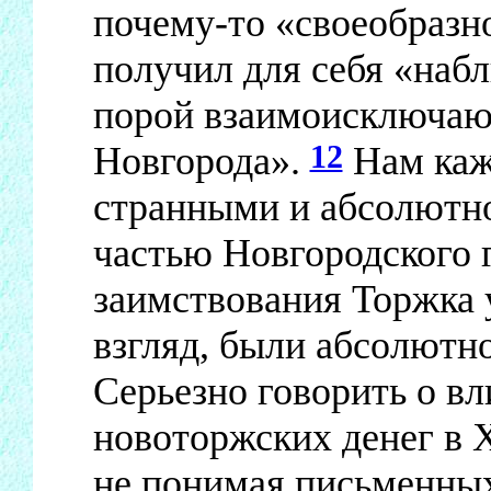
почему-то «своеобразн
получил для себя «наб
порой взаимоисключаю
12
Новгорода».
Нам каж
странными и абсолютн
частью Новгородского 
заимствования Торжка у
взгляд, были абсолютн
Серьезно говорить о вл
новоторжских денег в 
не понимая письменны