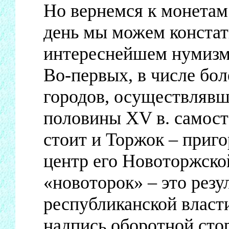
Но вернемся к монетам
день мы можем констат
интереснейшем нумизм
Во-первых, в числе бол
городов, осуществлявш
половины XV в. самос
стоит и Торжок – приг
центр его Новоторжской
«новоторок» – это резу
республиканской власт
надпись оборотной стор