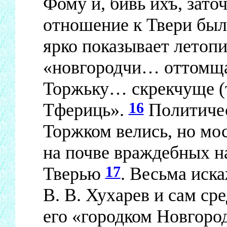
Фому и, бивь ихъ, зат
отношение к Твери был
ярко показывает летопи
«новгородчи… оттомщ
Торжьку… скрекчуще (т
16
Тфериць».
Политичес
Торжком велись, но мо
на почве враждебных н
17
Тверью
. Весьма иск
В. В. Хухарев и сам с
его «городком Новгоро