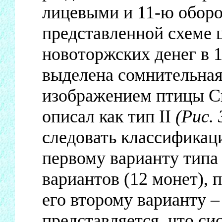
лицевыми и 11-ю обор
представленной схеме 
новоторжских денег в 
выделена сомнительная
изображением птицы Си
описал как тип II
(Рис. 
следовать классификаци
первому варианту типа 
вариантов (12 монет), 
его второму варианту –
представляется, что си