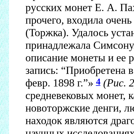
русских монет Е. А. Па
прочего, входила очень
(Торжка). Удалось уста
принадлежала Симсону. 
описание монеты и ее 
запись: “Приобретена в
4
февр. 1898 г.”»
(Рис. 2
средневековых монет, 
новоторжские денги, л
находок являются драг
научных исследованиях