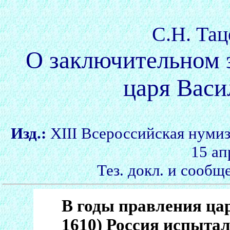
С.Н. Тац
О заключительном 
царя Васи
Изд.:
XIII Всероссийская нумиз
15 ап
Тез. докл. и сообщ
В годы правления ца
1610) Россия испыта