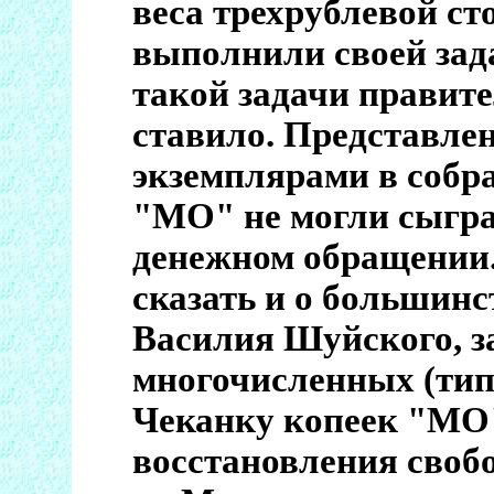
веса трехрублевой с
выполнили своей зада
такой задачи правите
ставило. Представл
экземплярами в собр
"МО" не могли сыгра
денежном обращении.
сказать и о большинс
Василия Шуйского, з
многочисленных (тип 
Чеканку копеек "МО"
восстановления своб