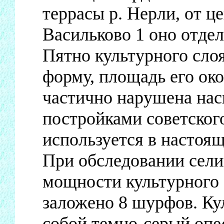
террасы р. Нерли, от ц
Васильково 1 оно отде
Пятно культурного сло
форму, площадь его око
частично нарушена на
постройками советского
используется в настоящ
При обследовании селищ
мощности культурного 
заложено 8 шурфов. Ку
собой темно-серый опе