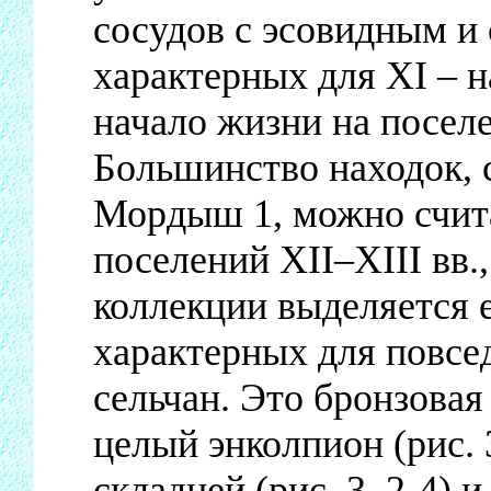
сосудов с эсовидным и
характерных для XI – н
начало жизни на поселе
Большинство находок, 
Мордыш 1, можно счит
поселений XII–XIII вв.
коллекции выделяется 
характерных для повсе
сельчан. Это бронзовая 
целый энколпион (рис. 
складней (рис. 3, 2-4)