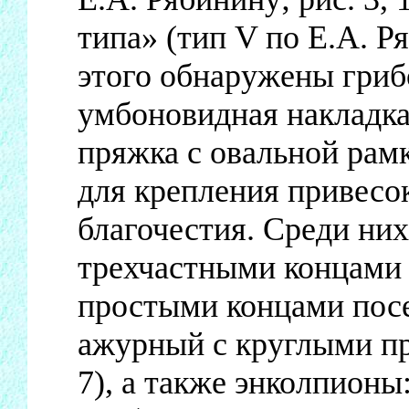
типа» (тип V по Е.А. Ря
этого обнаружены гриб
умбоновидная накладка 
пряжка с овальной рамко
для крепления привесок
благочестия. Среди них
трехчастными концами с
простыми концами посер
ажурный с круглыми про
7), а также энколпионы