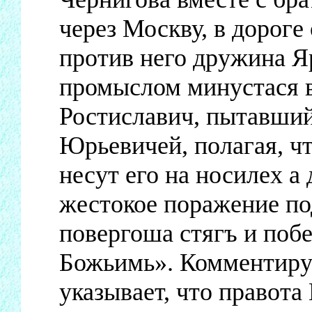
через Москву, в дороге
против него дружина Я
промыслом минустася в
Ростиславич, пытавший
Юрьевичей, полагая, ч
несут его на носилех а
жестокое поражение п
повергоша стягъ и поб
Божьимь». Комментируя
указывает, что правота