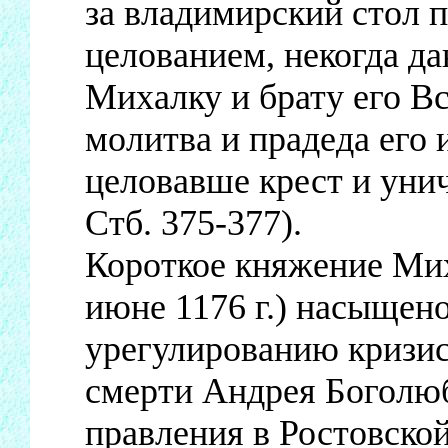
за владимирский стол 
целованием, некогда д
Михалку и брату его Вс
молитва и прадеда его 
целовавше крест и унич
Стб. 375-377).
Короткое княжение Мих
июне 1176 г.) насыщен
урегулированию кризис
смерти Андрея Боголюб
правления в Ростовской