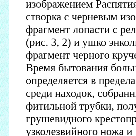
изображением Распятия 
створка с черневым изо
фрагмент лопасти с ре
(рис. 3, 2) и ушко энко
фрагмент черного круче
Время бытования боль
определяется в предела
среди находок, собран
фитильной трубки, пол
грушевидного крестопр
узколезвийного ножа и