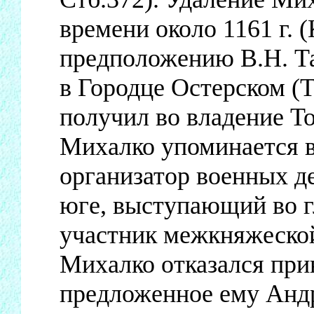
времени около 1161 г. (
предположению В.Н. Та
в Городце Остерском (Т
получил во владение То
Михалко упоминается в
организатор военных д
юге, выступающий во гл
участник межкняжеской 
Михалко отказался при
предложенное ему Андр