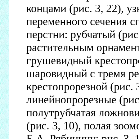
концами (рис. 3, 22), у
переменного сечения сп
перстни: рубчатый (рис.
растительным орнаменто
грушевидный крестопрор
шаровидный с тремя р
крестопрорезной (рис. 
линейнопрорезные (рис.
полутрубчатая ложновит
(рис. 3, 10), полая зо
Е.А. Рябинину; рис. 3,