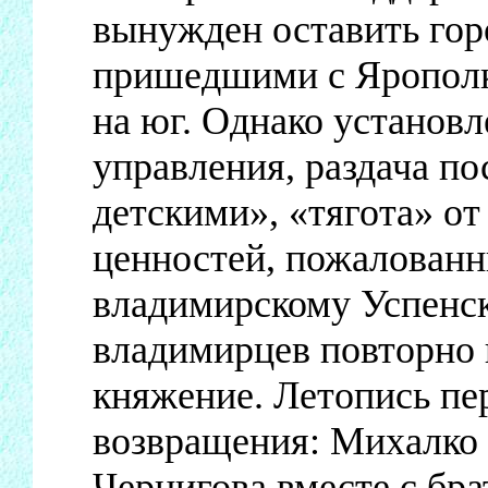
вынужден оставить гор
пришедшими с Ярополк
на юг. Однако установ
управления, раздача п
детскими», «тягота» от
ценностей, пожалован
владимирскому Успенск
владимирцев повторно 
княжение. Летопись пе
возвращения: Михалко 
Чернигова вместе с бр