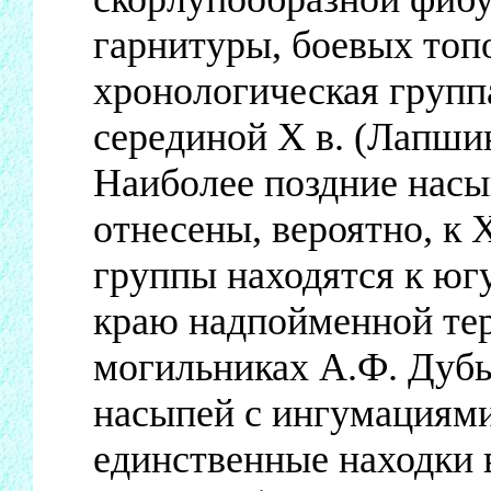
гарнитуры, боевых топ
хронологическая групп
серединой X в. (Лапшин
Наиболее поздние насы
отнесены, вероятно, к 
группы находятся к югу
краю надпойменной тер
могильниках А.Ф. Дуб
насыпей с ингумациями
единственные находки 