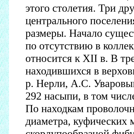
этого столетия. Три др
центрального поселени
размеры. Начало сущес
по отсутствию в колле
относится к XII в. В т
находившихся в верхов
р. Нерли, А.С. Уваровы
292 насыпи, в том числ
По находкам проволоч
диаметра, куфических 
скорлупообразной фибул