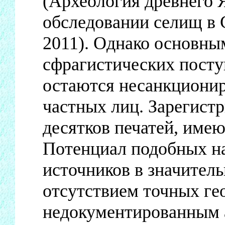
(Археология древнего Я
обследовании селищ в 
2011). Однако основны
сфрагистических посту
остаются несанкционир
частных лиц. Зарегист
десятков печатей, име
Потенциал подобных на
источников в значител
отсутствием точных ге
недокументированным 