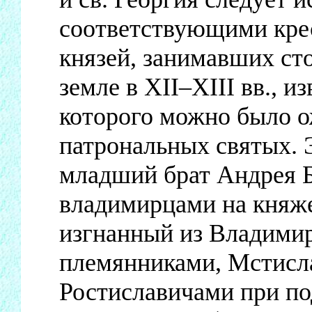
соответствующими кре
князей, занимавших ст
земле в XII–XIII вв., и
которого можно было о
патрональных святых.
младший брат Андрея 
владимирцами на княже
изгнанный из Владимира
племянниками, Мстисл
Ростиславичами при по