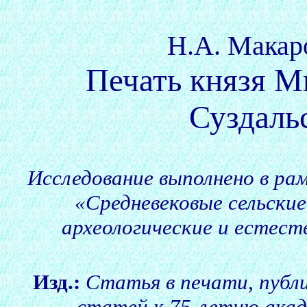
Н.А. Макаро
Печать князя М
Суздаль
Исследование выполнено в р
«Средневековые сельские
археологические и естест
Изд.:
Cтатья в печати, публи
статей к 75-летию акаде