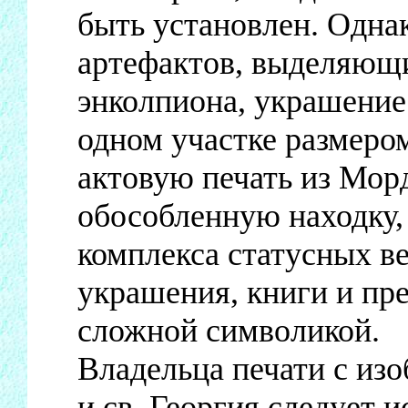
быть установлен. Однак
артефактов, выделяющи
энколпиона, украшение 
одном участке размером
актовую печать из Мор
обособленную находку, 
комплекса статусных в
украшения, книги и пр
сложной символикой.
Владельца печати с из
и св. Георгия следует и