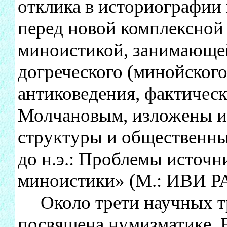
отклика в историографии 
перед новой комплексной
миноистикой, занимающей
догреческого (минойского
антиковедения, фактическ
Молчановым, изложены и
структуры и общественные
до н.э.: Проблемы источ
миноистики» (М.: ИВИ РА
Около трети научных тр
посвящена нумизматике. Ег