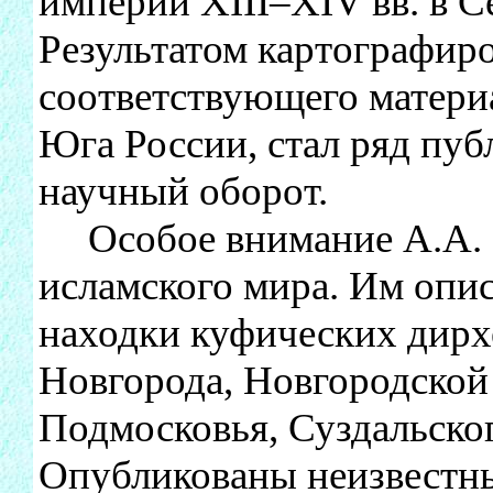
империи XIII–XIV вв. в 
Результатом картографир
соответствующего матери
Юга России, стал ряд пуб
научный оборот.
Особое внимание А.А. 
исламского мира. Им опи
находки куфических дирх
Новгорода, Новгородской
Подмосковья, Суздальског
Опубликованы неизвестны