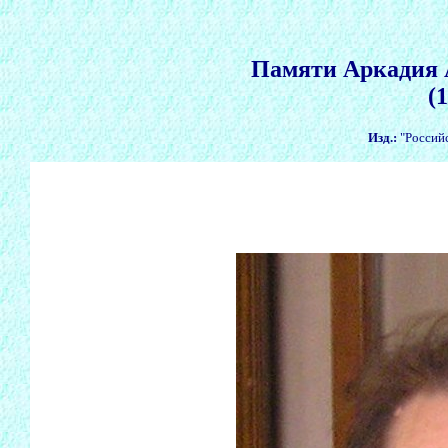
Памяти Аркадия 
(
Изд.:
"Российс