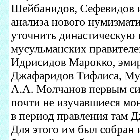
Шейбанидов, Сефевидов и
анализа нового нумизмати
уточнить династическую 
мусульманских правителей
Идрисидов Марокко, эмир
Джафаридов Тифлиса, Му
А.А. Молчанов первым си
почти не изучавшиеся мо
в период правления там Д
Для этого им был собран 