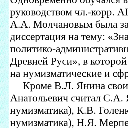
руководством чл.-корр. А
А.А. Молчановым была з
диссертация на тему: «Зн
политико-административн
Древней Руси», в которо
на нумизматические и сф
Кроме В.Л. Янина свои
Анатольевич считал С.А. 
нумизматика), К.В. Голен
нумизматика), Н.Я. Мерпе