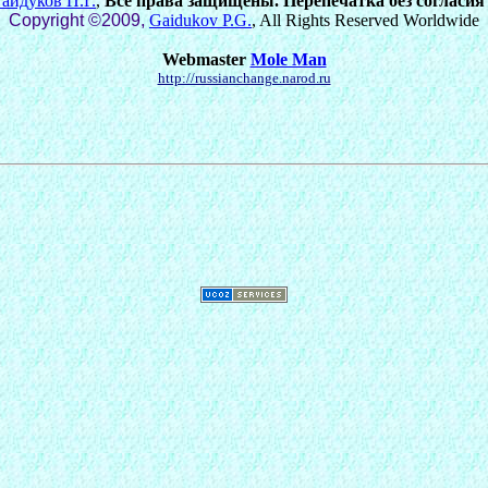
Гайдуков П.Г.
,
Все права защищены. Перепечатка без согласия
Copyright ©2009,
Gaidukov P.G.
, All Rights Reserved Worldwide
Webmaster
Mole Man
http://russianchange.narod.ru