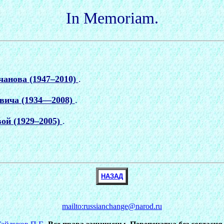
In Memoriam.
анова (1947–2010)
.
вича (1934—2008)
.
й (1929–2005)
.
НАЗАД
mailto:russianchange@narod.ru